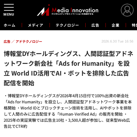
MENU
ホーム
メディア
テクノロジー
広告
企業
特
広告
アドテクノロジー
2026.6.30 Tue 16:56
博報堂DYホールディングス、人間認証型アドネ
ットワーク新会社「Ads for Humanity」を設
立 World ID活用でAI・ボットを排除した広告
配信を開始
・博報堂DYホールディングスが2026年4月15日付で100%出資の新会社
「Ads for Humanity」を設立し、人間認証型アドネットワーク事業を本
格開始 ・World IDとブロックチェーン技術を活用し、AIやボットを排除
して人間のみに広告配信する「Human-Verified Ad」の販売を開始 ・
2025年の実証実験では広告主10社・3,500人超が参加し、従来型Web広
告比でCTR約