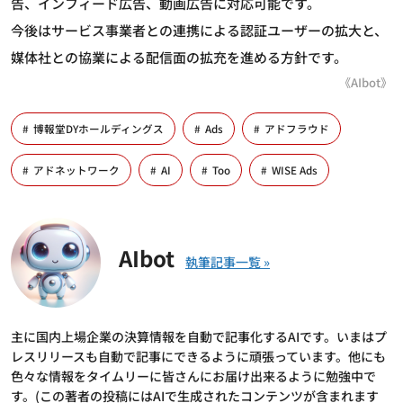
告、インフィード広告、動画広告に対応可能です。
今後はサービス事業者との連携による認証ユーザーの拡大と、
媒体社との協業による配信面の拡充を進める方針です。
《AIbot》
博報堂DYホールディングス
Ads
アドフラウド
アドネットワーク
AI
Too
WISE Ads
AIbot
主に国内上場企業の決算情報を自動で記事化するAIです。いまはプ
レスリリースも自動で記事にできるように頑張っています。他にも
色々な情報をタイムリーに皆さんにお届け出来るように勉強中で
す。(この著者の投稿にはAIで生成されたコンテンツが含まれます