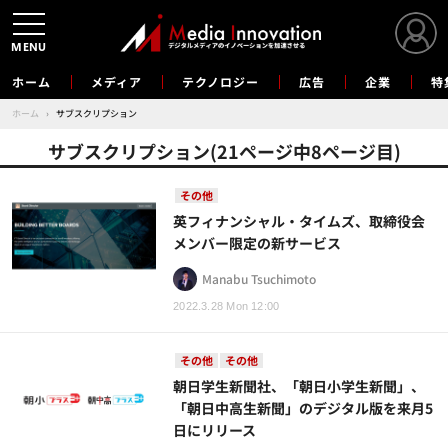
MENU
ホーム
メディア
テクノロジー
広告
企業
特
ホーム
›
サブスクリプション
サブスクリプション(21ページ中8ページ目)
その他
英フィナンシャル・タイムズ、取締役会
メンバー限定の新サービス
Manabu Tsuchimoto
2022.3.28 Mon 12:00
その他
その他
朝日学生新聞社、「朝日小学生新聞」、
「朝日中高生新聞」のデジタル版を来月5
日にリリース