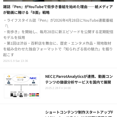
雑誌『Pen』がYouTubeで街歩き番組を始めた理由——紙メディア
が動画に賭ける「B面」戦略
・ライフスタイル誌『Pen』が2026年4月28日にYouTube連載番組
『\
・街歩き』を開始し、毎月28日に新エピソードを公開する定期配信
モデルを採用
・第1回は渋谷・百軒店を舞台に、歴史・エンタメ作品・現地取材
を組み合わせた独自フォーマットで「知られざる街の魅力」を掘り
起こす
2026.5.9 Sat 13:36
NECとParrotAnalyticsが連携、動画コン
テンツの価値分析サービスを国内で展開
2025.2.28 Fri 14:00
ショートコンテンツ制作スタートアップF