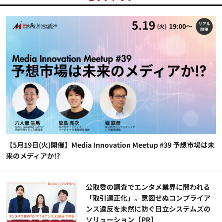
【5月19日(火)開催】Media Innovation Meetup #39 予想市場は未
来のメディアか!?
公​​取委の調査でエンタメ業界に問われる
「取引適正化」。意図せぬコンプライア
ンス違反を未然に防ぐ日立システムズの
ソリューション​【PR】