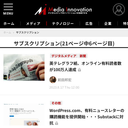
MENU
ホーム
メディア
テクノロジー
広告
企業
特
ホーム
›
サブスクリプション
サブスクリプション(21ページ中6ページ目)
デジタルメディア
新聞
英テレグラフ紙、オンライン有料読者数
が100万人達成
前田邦宏
2023.8.17 Thu 12:00
その他
WordPress.com、有料ニュースレターの
購読機能を提供開始・・・Substackに対
抗