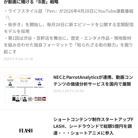
が動画に賭ける「B面」戦略
・ライフスタイル誌『Pen』が2026年4月28日にYouTube連載番組
『\
・街歩き』を開始し、毎月28日に新エピソードを公開する定期配信
モデルを採用
・第1回は渋谷・百軒店を舞台に、歴史・エンタメ作品・現地取材
を組み合わせた独自フォーマットで「知られざる街の魅力」を掘り
起こす
2026.5.9 Sat 13:36
NECとParrotAnalyticsが連携、動画コン
テンツの価値分析サービスを国内で展開
2025.2.28 Fri 14:00
ショートコンテンツ制作スタートアップF
LASH、シードラウンドで総額5億円を調
達・・・ショートアニメに参入