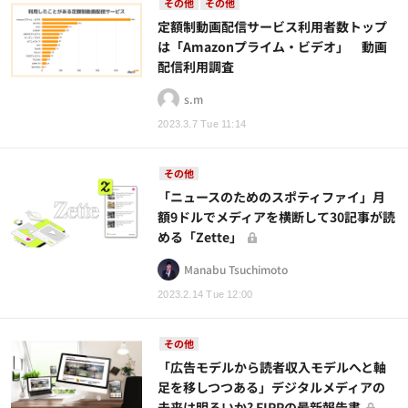
その他
その他
定額制動画配信サービス利用者数トップ
は「Amazonプライム・ビデオ」 動画
配信利用調査
s.m
2023.3.7 Tue 11:14
その他
「ニュースのためのスポティファイ」月
額9ドルでメディアを横断して30記事が読
める「Zette」
Manabu Tsuchimoto
2023.2.14 Tue 12:00
その他
「広告モデルから読者収入モデルへと軸
足を移しつつある」デジタルメディアの
未来は明るいか? FIPPの最新報告書