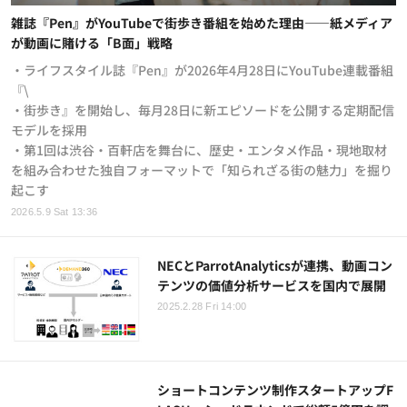
雑誌『Pen』がYouTubeで街歩き番組を始めた理由——紙メディア
が動画に賭ける「B面」戦略
・ライフスタイル誌『Pen』が2026年4月28日にYouTube連載番組
『\
・街歩き』を開始し、毎月28日に新エピソードを公開する定期配信
モデルを採用
・第1回は渋谷・百軒店を舞台に、歴史・エンタメ作品・現地取材
を組み合わせた独自フォーマットで「知られざる街の魅力」を掘り
起こす
2026.5.9 Sat 13:36
NECとParrotAnalyticsが連携、動画コン
テンツの価値分析サービスを国内で展開
2025.2.28 Fri 14:00
ショートコンテンツ制作スタートアップF