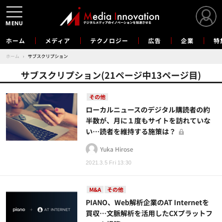
MENU
ホーム
メディア
テクノロジー
広告
企業
特
ホーム
›
サブスクリプション
サブスクリプション(21ページ中13ページ目)
その他
ローカルニュースのデジタル購読者の約
半数が、月に１度もサイトを訪れていな
い…読者を維持する施策は？
Yuka Hirose
2021.3.5 Fri 13:30
M&A
その他
PIANO、Web解析企業のAT Internetを
買収…文脈解析を活用したCXプラットフ