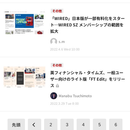
その他
「WIRED」日本版が一部有料化をスター
ト…WIRED SZ メンバーシップの範囲を
拡大
s.m
2022.4.6 Wed 10:00
その他
英フィナンシャル・タイムズ、一般ユー
ザー向けのライト版「FT Edit」をリリー
ス
Manabu Tsuchimoto
2022.3.29 Tue 8:00
先頭
2
3
4
5
6