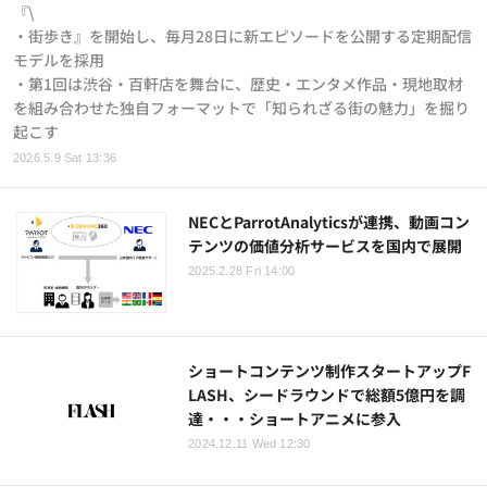
『\
・街歩き』を開始し、毎月28日に新エピソードを公開する定期配信
モデルを採用
・第1回は渋谷・百軒店を舞台に、歴史・エンタメ作品・現地取材
を組み合わせた独自フォーマットで「知られざる街の魅力」を掘り
起こす
2026.5.9 Sat 13:36
NECとParrotAnalyticsが連携、動画コン
テンツの価値分析サービスを国内で展開
2025.2.28 Fri 14:00
ショートコンテンツ制作スタートアップF
LASH、シードラウンドで総額5億円を調
達・・・ショートアニメに参入
2024.12.11 Wed 12:30