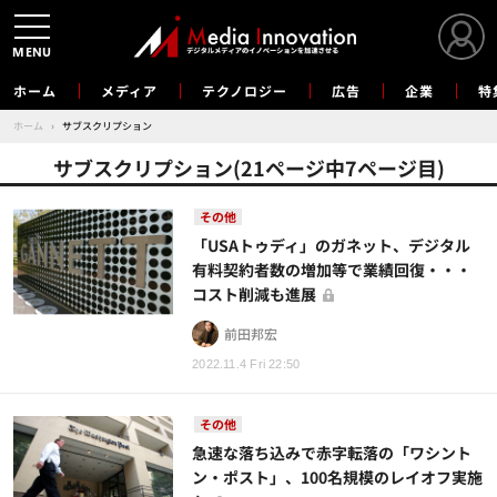
MENU
ホーム
メディア
テクノロジー
広告
企業
特
ホーム
›
サブスクリプション
サブスクリプション(21ページ中7ページ目)
その他
「USAトゥディ」のガネット、デジタル
有料契約者数の増加等で業績回復・・・
コスト削減も進展
前田邦宏
2022.11.4 Fri 22:50
その他
急速な落ち込みで赤字転落の「ワシント
ン・ポスト」、100名規模のレイオフ実施