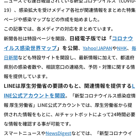
ニュースでも連日報道されている新型コロナウイルス（COVID-
19）、感染拡大を受けメディア各社が関連情報をまとめた特集
ページや感染マップなどの作成を始めました。
この記事では、各メディアの対応をまとめています。
日経電子版では「
コロナウ
新聞各社は特設ページを開設、
イルス感染世界マップ
」を公開
、
Yahoo!JAPAN
や
NHK
、
毎
日新聞
なども特設サイトを開設し、最新情報に加えて、都道府
県別の感染者数や、相談窓口の連絡先、予防・対策に関する情
報を提供しています。
LINEは厚生労働省の要請のもと、関連情報を提供する
L
INE公式アカウントを開設
。「新型コロナウイルス感染症情
報 厚生労働省」LINE公式アカウントでは、厚生労働省から提
供された情報をもとに、AIチャットボットによって24時間必要
な情報を確認する事が可能です。
スマートニュースや
NewsDigest
などでは、「新型コロナウイ