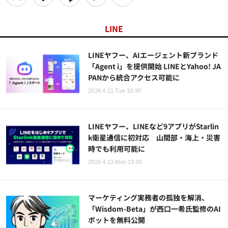
LINE
LINEヤフー、AIエージェント新ブランド
「Agent i」を提供開始 LINEとYahoo! JA
PANから統合アクセス可能に
2026.4.21 Tue 10:30
LINEヤフー、LINEなど9アプリがStarlin
k衛星通信に初対応 山間部・海上・災害
時でも利用可能に
2026.4.13 Mon 13:00
マーケティング実務者の孤独を解消、
「Wisdom-Beta」が西口一希氏監修のAI
ボットを無料公開