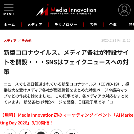
MENU
ホーム
メディア
テクノロジー
広告
企業
特
メディア
その他
2020.2.21 Fri 11:13
新型コロナウイルス、メディア各社が特設サイ
トを開設・・・SNSはフェイクニュースへの対
策
ニュースでも連日報道されている新型コロナウイルス（COVID-19）、感
染拡大を受けメディア各社が関連情報をまとめた特集ページや感染マッ
プなどの作成を始めました。 この記事では、各メディアの対応をまとめ
ています。 新聞各社は特設ページを開設、日経電子版では「コ…
【無料】Media Innovation初のマーケティングイベント「AI Marke
ting Day 2026」9/10開催！