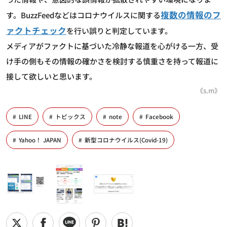
複数の情報のフ
す。BuzzFeedなどはコロナウイルスに関する
ァクトチェック
を行い誤りと判定しています。
メディアがファクトに基づいた冷静な報道を心がける一方、受
け手の側もその情報の確かさを検討する慎重さを持って報道に
接して欲しいと思います。
《s.m》
LINE
トピックス
note
Facebook
Yahoo！ JAPAN
新型コロナウイルス(Covid-19)