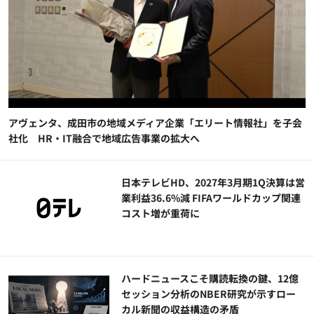
アヴェンタ、成田市の地域メディア企業「エリート情報社」を子会
社化 HR・IT融合で地域広告事業の拡大へ
日本テレビHD、2027年3月期1Q決算は営
業利益36.6%減 FIFAワールドカップ関連
コスト増が重荷に
ハードニュースこそ購読転換の鍵、12億
セッション分析のNBER研究が示すロー
カル新聞の収益構造の矛盾