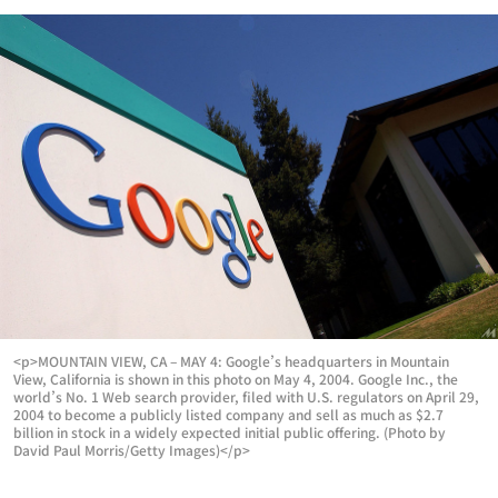
<p>MOUNTAIN VIEW, CA – MAY 4: Google’s headquarters in Mountain
View, California is shown in this photo on May 4, 2004. Google Inc., the
world’s No. 1 Web search provider, filed with U.S. regulators on April 29,
2004 to become a publicly listed company and sell as much as $2.7
billion in stock in a widely expected initial public offering. (Photo by
David Paul Morris/Getty Images)</p>