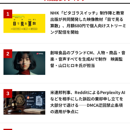
NHK「ピタゴラスイッチ」制作陣と教育
出版が共同開発した映像教材「目で見る
算数」、月額680円で個人向けストリーミ
ング配信を開始
創味食品のブランドCM、人物・商品・音
楽・音声すべてを生成AIで制作 映画監
督・山口ヒロキ氏が担当
米連邦判事、RedditによるPerplexity AI
などを相手にした訴訟の棄却申し立てを
大部分で退ける——DMCA迂回禁止条項
の適用が争点に