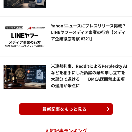
Yahoo!ニュースにプレスリリース掲載？
LINEヤフーメディア事業の行方【メディ
ア企業徹底考察 #321】
米連邦判事、RedditによるPerplexity AI
などを相手にした訴訟の棄却申し立てを
大部分で退ける——DMCA迂回禁止条項
の適用が争点に
最新記事をもっと見る
人気記事ランキング