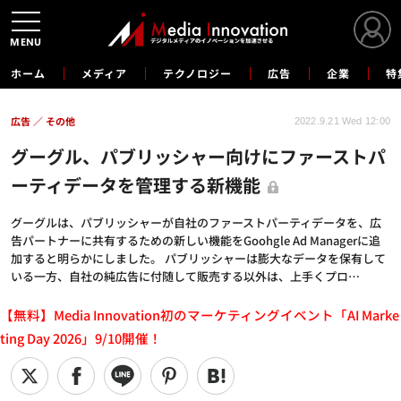
MENU
ホーム
メディア
テクノロジー
広告
企業
特
広告
その他
2022.9.21 Wed 12:00
グーグル、パブリッシャー向けにファーストパ
ーティデータを管理する新機能
グーグルは、パブリッシャーが自社のファーストパーティデータを、広
告パートナーに共有するための新しい機能をGoohgle Ad Managerに追
加すると明らかにしました。 パブリッシャーは膨大なデータを保有して
いる一方、自社の純広告に付随して販売する以外は、上手くプロ…
【無料】Media Innovation初のマーケティングイベント「AI Marke
ting Day 2026」9/10開催！