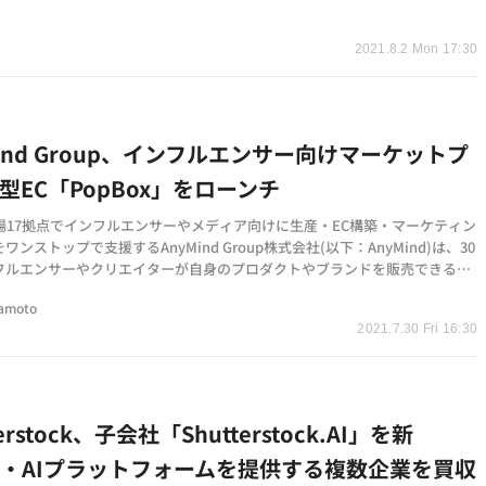
い経済コンテンツ…
2021.8.2 Mon 17:30
Mind Group、インフルエンサー向けマーケットプ
型EC「PopBox」をローンチ
市場17拠点でインフルエンサーやメディア向けに生産・EC構築・マーケティン
ワンストップで支援するAnyMind Group株式会社(以下：AnyMind)は、30
フルエンサーやクリエイターが自身のプロダクトやブランドを販売できるマ
レイス型EC「Po…
tamoto
2021.7.30 Fri 16:30
terstock、子会社「Shutterstock.AI」を新
・AIプラットフォームを提供する複数企業を買収