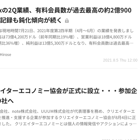
flixの2Q業績、有料会員数が過去最高の約2億900
を記録も鈍化傾向が続く
lixは現地時間7月21日、2021年度第2四半期（4月～6月）の業績を発表しまし
は73億4,200万ドル（前年同期比19%増）、営業利益は18億4,800万ドル
比36%増）、純利益は13億5,300万ドルとなり、有料会員数は過去最高の
0万人を記録したとのこ…
Hirose
2021.8.5 Thu 12:00
エイターエコノミー協会が正式に設立・・・参加企
9社へ
式会社、note株式会社、UUUM株式会社が代表理事を務め、クリエイターエ
を推進・支援する企業が参加するクリエイターエコノミー協会が8月4日に正
ました。 クリエイターエコノミーとは個人の情報発信やアクションによって
る経済圏を指しま…