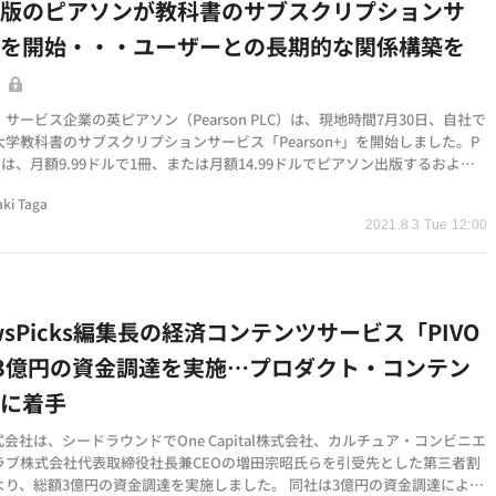
出版のピアソンが教科書のサブスクリプションサ
スを開始・・・ユーザーとの長期的な関係構築を
す
サービス企業の英ピアソン（Pearson PLC）は、現地時間7月30日、自社で
学教科書のサブスクリプションサービス「Pearson+」を開始しました。P
n+では、月額9.99ドルで1冊、または月額14.99ドルでピアソン出版するおよそ1
電子教科書（eTex…
aki Taga
2021.8.3 Tue 12:00
wsPicks編集長の経済コンテンツサービス「PIVO
3億円の資金調達を実施…プロダクト・コンテン
発に着手
株式会社は、シードラウンドでOne Capital株式会社、カルチュア・コンビニエ
ラブ株式会社代表取締役社長兼CEOの増田宗昭氏らを引受先とした第三者割
より、総額3億円の資金調達を実施しました。 同社は3億円の資金調達によ