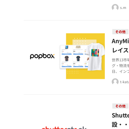
り、新し
s.m
その他
Any
レイス
世界13
グ・物流を
日、イン
ーケットプ
t-ka
その他
Shut
設・・