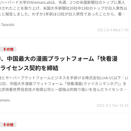
、ハーバード大学のNiemanLabは、先週、2つの米国新聞社のトップに黒人
命されたことを取り上げ、米国大手新聞社20社中13社のトップが白人男性以
たと報告しました。わずか1年前は13社が白人男性であったことから、著者
多様化を歓迎する一…
i Tateishi
2021.8.4 Wed 7:00
その他
k-U、中国最大の漫画プラットフォーム「快看漫
とライセンス契約を締結
とサーバープラットフォームビジネスを手掛ける株式会社Link-U(以下：Li
は、2日、中国大手漫画プラットフォーム「快看漫画(クァイカンマンホア)」を
北京快看世界信息技术有限公司と一部独占的取り扱いを含んだライセンス契
したことを発…
tamoto
2021.8.3 Tue 16:15
その他