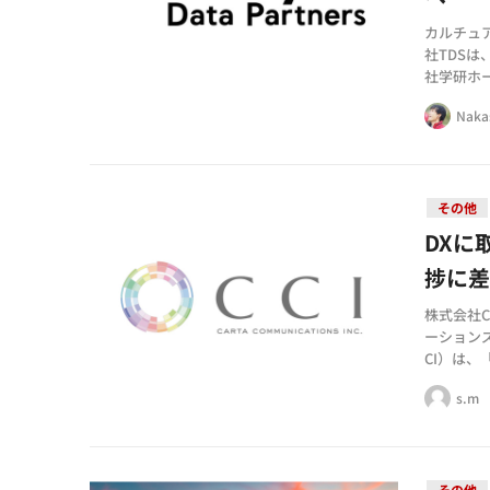
カルチュ
社TDSは
社学研ホ
社、株式
Naka
その他
DXに
捗に差
株式会社C
ーションズ
CI）は、
表しました
s.m
その他