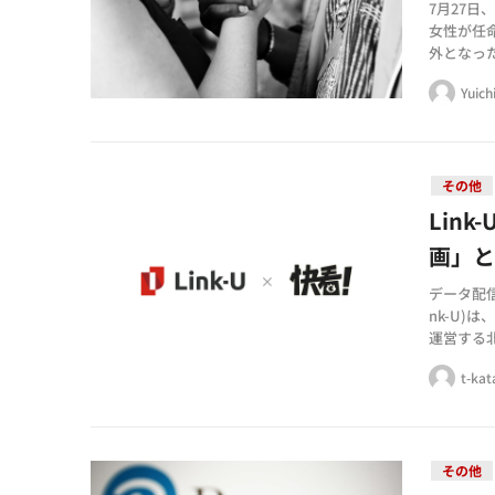
7月27日
女性が任
外となっ
は急激な
Yuich
その他
Lin
画」
データ配信
nk-U)
運営する
約を締結
t-ka
その他