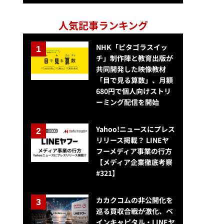
人気記事ランキング
NHK「ピタゴラスイッ
チ」制作陣と教育出版が
共同開発した映像教材
「目で見る算数」、月額
680円で個人向けストリ
ーミング配信を開始
Yahoo!ニュースにプレス
リリース掲載？ LINEヤ
フーメディア事業の行方
【メディア企業徹底考察
#321】
カカクコムの非公開化を
巡る買収合戦が激化、ベ
インキャピタル・LINEヤ