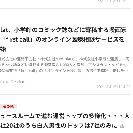
2021.8.4 Wed 16:30
iplat、小学館のコミック誌などに寄稿する漫画家
「first call」のオンライン医療相談サービスを
開始
式会社の連結子会社・株式会社Mediplatが、株式会社小学館と連携し、同
コミック誌などに連載する漫画家約1,000人と家族、アシスタントなどを対
保健支援「first call」の「オンライン医療相談」の提供を開始しました。
、締め切り前…
shima Takeharu
2021.8.4 Wed 14:30
その他
ニュースルームで進む運営トップの多様化・・・大
社20社のうち白人男性のトップは7社のみに