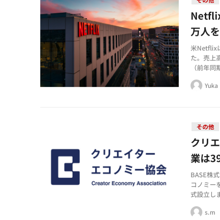
Net
万人
米Netf
た。売上高
（前年同期
約2億90
Yuka 
その他
クリ
業は3
BASE株
コノミー
式設立し
形成され
s.m