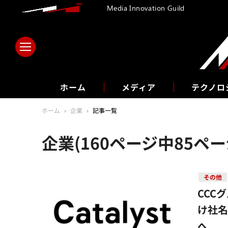
Media Innovation Guild
ホーム
メディア
テクノロ
ホーム
›
企業
›
記事一覧
企業(160ページ中85ペー
その他
CCC
け社
へ