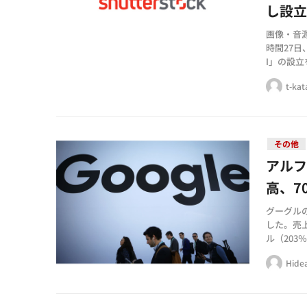
し設
画像・音源
時間27日
I」の設
ォームを提
t-ka
その他
アルフ
高、7
グーグルの
した。売上
ル（203
びを記録
Hide