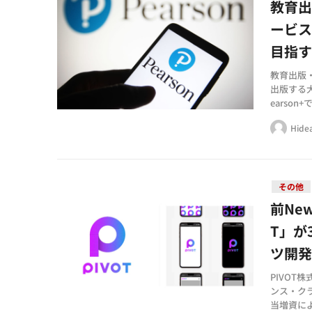
教育
ービ
目指
教育出版・
出版する大
earso
500冊の
Hide
その他
前Ne
T」が
ツ開
PIVOT
ンス・ク
当増資に