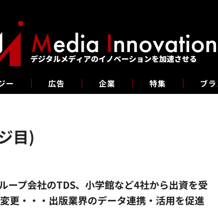
ジー
広告
企業
特集
ブラ
ジ目)
グループ会社のTDS、小学館など4社から出資を受
名変更・・・出版業界のデータ連携・活用を促進