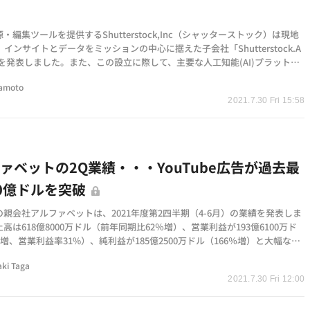
立
・編集ツールを提供するShutterstock,Inc（シャッターストック）は現地
、インサイトとデータをミッションの中心に据えた子会社「Shutterstock.A
立を発表しました。また、この設立に際して、主要な人工知能(AI)プラットフ
供するPatte…
tamoto
2021.7.30 Fri 15:58
ァベットの2Q業績・・・YouTube広告が過去最
0億ドルを突破
親会社アルファベットは、2021年度第2四半期（4-6月）の業績を発表しま
高は618億8000万ドル（前年同期比62％増）、営業利益が193億6100万ド
％増、営業利益率31%）、純利益が185億2500万ドル（166％増）と大幅な伸
しました。 ・アル…
aki Taga
2021.7.30 Fri 12:00