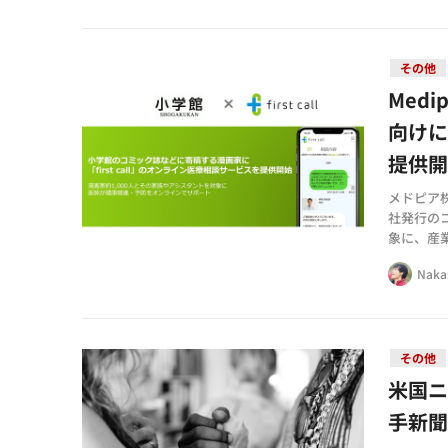
その他
Med
向けに
提供
メドピア株
社発行の
象に、産業
漫画家は
Naka
その他
米国
手新聞