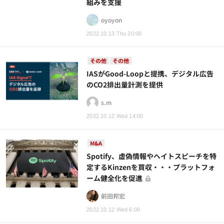
組みを支援
oyoyon
2022.10.13 Thu 20:00
その他
その他
IASがGood-Loopと提携、デジタル広告
のCO2排出量計測を提供
s.m
2022.10.12 Wed 14:00
M&A
Spotify、虚偽情報やヘイトスピーチを特
定するKinzenを買収・・・プラットフォ
ーム健全化を促進
前田邦宏
2022.10.12 Wed 6:00