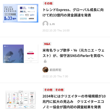
その他
トレンドExpress、グローバル成長に向
けて約33億円の資金調達を発表
s.m
2022.10.20 Thu 16:00
M&A
米有名ラップ歌手・Ye（元カニエ・ウェ
スト）が、保守派SNSのParlerを買収へ
前田邦宏
2022.10.20 Thu 7:00
その他
その他
2034年にはクリエイターの市場規模が10
兆円に拡大の見込み クリエイターエコ
ノミー協会が国内初の調査結果を発表