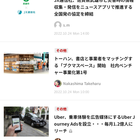
JX通信社、佐賀県武雄市と災害時の情報
収集・発信をニュースアプリで推進する
全国発の協定を締結
s.m
2022.10.24 Mon 14:00
その他
トーハン、書店と事業者をマッチングす
る「ブクマスペース」開始 社内ベンチ
ャー事業化第1号
Nakashima Takeharu
2022.10.24 Mon 10:00
その他
Uber、乗車体験を広告媒体にするUber J
ourney Adsを設立・・・毎月1.2億人に
リーチ