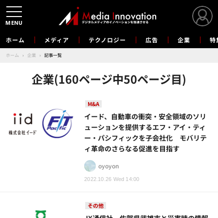
MENU
ホーム
メディア
テクノロジー
広告
企業
特
ホーム
›
企業
›
記事一覧
企業(160ページ中50ページ目)
M&A
イード、自動車の衝突・安全領域のソリ
ューションを提供するエフ・アイ・ティ
ー・パシフィックを子会社化 モバリテ
ィ革命のさらなる促進を目指す
oyoyon
2022.10.26 Wed 14:00
その他