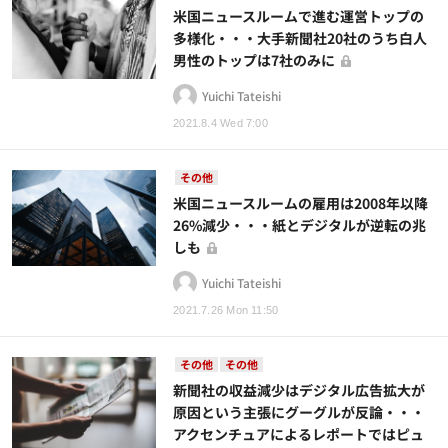
米国ニュースルームで進む運営トップの
多様化・・・大手新聞社20社のうち白人
男性のトップは7社のみに
Yuichi Tateishi
2021.8.4 Wed 7:00
その他
米国ニュースルームの雇用は2008年以降
26%減少・・・紙とデジタルが逆転の兆
しも
Yuichi Tateishi
2021.7.26 Mon 11:50
その他
その他
新聞社の収益減少はデジタル広告拡大が
原因という主張にグーグルが反論・・・
アクセンチュアによるレポートではピュ