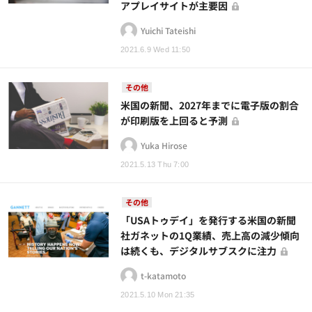
アプレイサイトが主要因
Yuichi Tateishi
2021.6.9 Wed 11:50
その他
米国の新聞、2027年までに電子版の割合
が印刷版を上回ると予測
Yuka Hirose
2021.5.13 Thu 7:00
その他
「USAトゥデイ」を発行する米国の新聞
社ガネットの1Q業績、売上高の減少傾向
は続くも、デジタルサブスクに注力
t-katamoto
2021.5.10 Mon 21:35