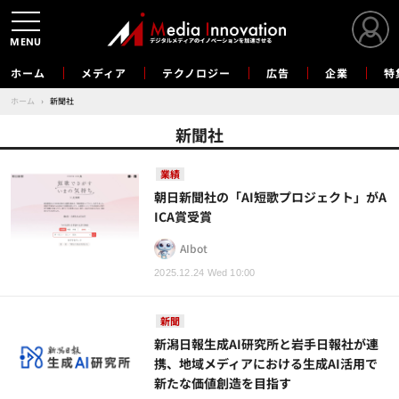
MENU
ホーム
メディア
テクノロジー
広告
企業
特
ホーム
›
新聞社
新聞社
業績
朝日新聞社の「AI短歌プロジェクト」がA
ICA賞受賞
AIbot
2025.12.24 Wed 10:00
新聞
新潟日報生成AI研究所と岩手日報社が連
携、地域メディアにおける生成AI活用で
新たな価値創造を目指す