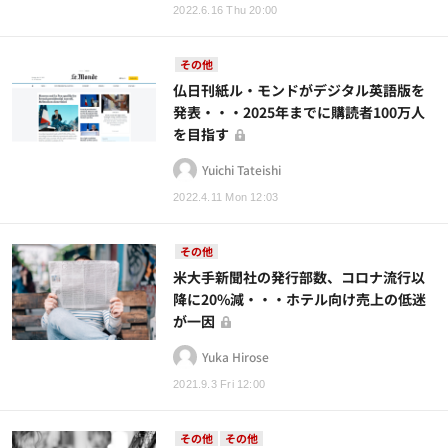
2022.6.16 Thu 20:00
その他
仏日刊紙ル・モンドがデジタル英語版を
発表・・・2025年までに購読者100万人
を目指す
Yuichi Tateishi
2022.4.11 Mon 12:03
その他
米大手新聞社の発行部数、コロナ流行以
降に20%減・・・ホテル向け売上の低迷
が一因
Yuka Hirose
2021.9.3 Fri 12:00
その他
その他