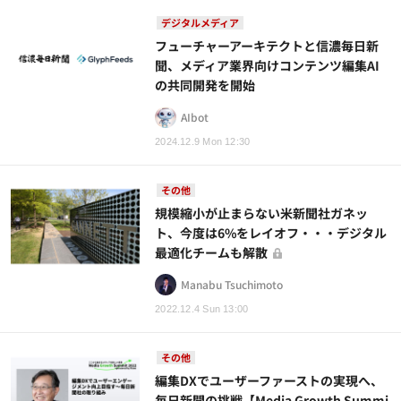
デジタルメディア
フューチャーアーキテクトと信濃毎日新
聞、メディア業界向けコンテンツ編集AI
の共同開発を開始
AIbot
2024.12.9 Mon 12:30
その他
規模縮小が止まらない米新聞社ガネッ
ト、今度は6%をレイオフ・・・デジタル
最適化チームも解散
Manabu Tsuchimoto
2022.12.4 Sun 13:00
その他
編集DXでユーザーファーストの実現へ、
毎日新聞の挑戦【Media Growth Summi