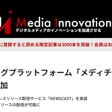
ジー
広告
企業
特集
ブラ
n Guild に登録すると読める限定記事は3000本を突破！会
チングプラットフォーム「メディ
追加
レスリリース配信サービス「NEWSCAST」を実装
リリースの配信が可能に
現