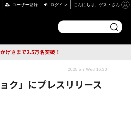
ユーザー登録
ログイン
こんにちは、ゲストさん
ンドチャンネル
フォーエム
その他
DB
員はおかげさまで2.5万名突破！
2025.5.7 Wed 16:30
チョク」にプレスリリース