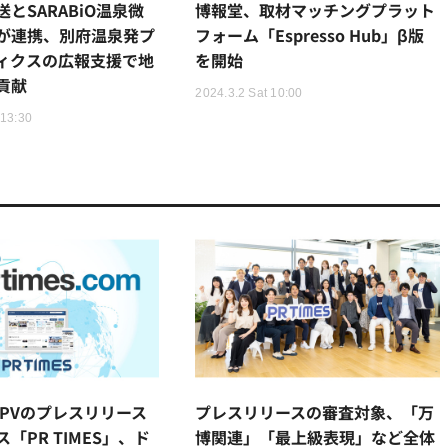
送とSARABiO温泉微
博報堂、取材マッチングプラット
が連携、別府温泉発プ
フォーム「Espresso Hub」β版
ィクスの広報支援で地
を開始
貢献
2024.3.2 Sat 10:00
 13:30
万PVのプレスリリース
プレスリリースの審査対象、「万
「PR TIMES」、ド
博関連」「最上級表現」など全体