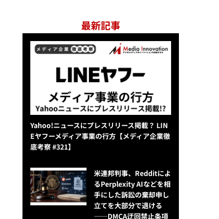
最新記事
Yahoo!ニュースにプレスリリース掲載？ LIN
Eヤフーメディア事業の行方【メディア企業徹
底考察 #321】
米連邦判事、Redditによ
るPerplexity AIなどを相
手にした訴訟の棄却申し
立てを大部分で退ける
——DMCA迂回禁止条項