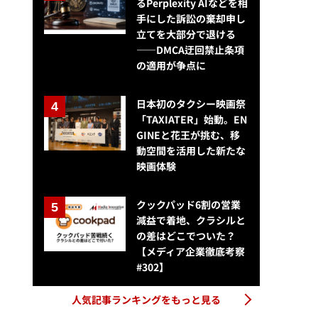
るPerplexity AIなどを相
手にした訴訟の棄却申し
立てを大部分で退ける
——DMCA迂回禁止条項
の適用が争点に
日本初のタクシー映画祭
「TAXIATER」始動。EN
GINEと花王が挑む、移
動空間を活用した新たな
映画体験
クックパッド6割の営業
減益で着地、クラシルと
の差はどこでついた？
【メディア企業徹底考察
#302】
人気記事ランキングをもっと見る