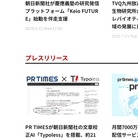
朝日新聞社が慶應義塾の研究発信
TVQ九州放
プラットフォーム「Keio FUTUR
生物研究所
E」始動を伴走支援
レバイオテ
域の発展に
2026.4.22 Wed 11:00
2025.7.15 Tue
プレスリリース
PR TIMESが朝日新聞社の文章校
月間7000
正AI「Typoless」を搭載、約21
配信サービス