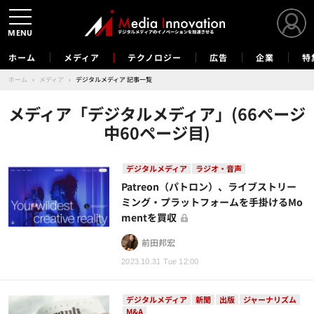
MENU
ホーム
メディア
テクノロジー
広告
企業
特
ホーム
›
メディア
›
デジタルメディア 記事一覧
メディア「デジタルメディア」(66ページ
中60ページ目)
デジタルメディア
ラジオ・音声
Patreon（パトロン）、ライブストリー
ミング・プラットフォームを手掛けるMo
mentを買収
前田邦宏
2023.10.31 Tue 12:00
デジタルメディア
新聞
出版
ジャーナリズム
M&A