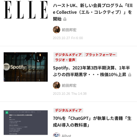
ハーストUK、新しい会員プログラム「Ell
e Collective（エル・コレクティブ）」を
開始
前田邦宏
2023.10.27 Fri 6:00
デジタルメディア
プラットフォーマー
ラジオ・音声
Spotify、2023年第3四半期決算、1年半
ぶりの四半期黒字・・・株価10％上昇
前田邦宏
2023.10.26 Thu 14:38
デジタルメディア
70%を「ChatGPT」が執筆した書籍「生
成AI導入の教科書」
AIbot