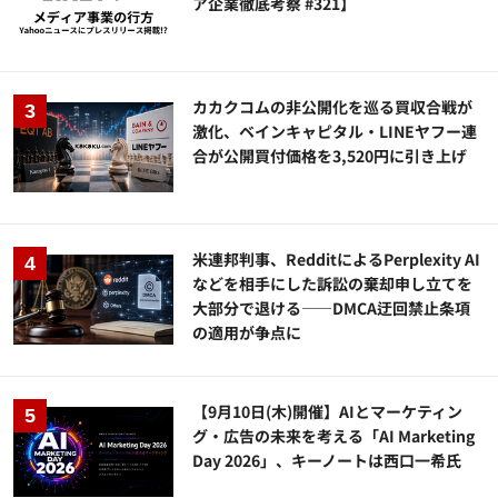
ア企業徹底考察 #321】
カカクコムの非公開化を巡る買収合戦が
激化、ベインキャピタル・LINEヤフー連
合が公開買付価格を3,520円に引き上げ
米連邦判事、RedditによるPerplexity AI
などを相手にした訴訟の棄却申し立てを
大部分で退ける——DMCA迂回禁止条項
の適用が争点に
【9月10日(木)開催】AIとマーケティン
グ・広告の未来を考える「AI Marketing
Day 2026」、キーノートは西口一希氏