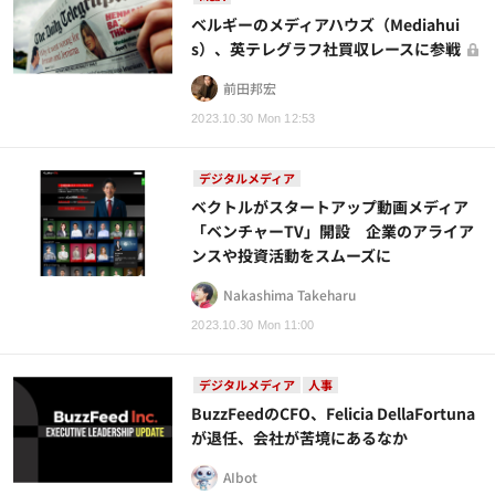
ベルギーのメディアハウズ（Mediahui
s）、英テレグラフ社買収レースに参戦
前田邦宏
2023.10.30 Mon 12:53
デジタルメディア
ベクトルがスタートアップ動画メディア
「ベンチャーTV」開設 企業のアライア
ンスや投資活動をスムーズに
Nakashima Takeharu
2023.10.30 Mon 11:00
デジタルメディア
人事
BuzzFeedのCFO、Felicia DellaFortuna
が退任、会社が苦境にあるなか
AIbot