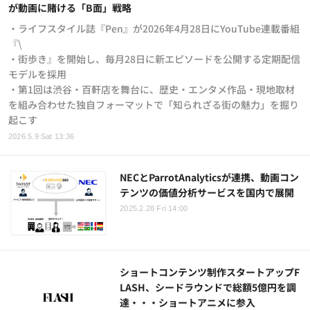
が動画に賭ける「B面」戦略
・ライフスタイル誌『Pen』が2026年4月28日にYouTube連載番組
『\
・街歩き』を開始し、毎月28日に新エピソードを公開する定期配信
モデルを採用
・第1回は渋谷・百軒店を舞台に、歴史・エンタメ作品・現地取材
を組み合わせた独自フォーマットで「知られざる街の魅力」を掘り
起こす
2026.5.9 Sat 13:36
NECとParrotAnalyticsが連携、動画コン
テンツの価値分析サービスを国内で展開
2025.2.28 Fri 14:00
ショートコンテンツ制作スタートアップF
LASH、シードラウンドで総額5億円を調
達・・・ショートアニメに参入