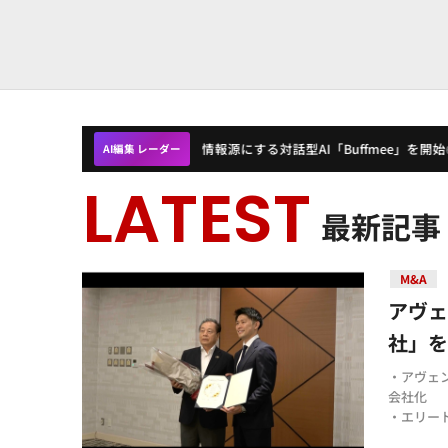
150コンテンツを情報源にする対話型AI「Buffmee」を開始
◆
日
AI編集 レーダー
6日 08:12
最新記事
M&A
アヴ
社」を
・アヴェ
会社化
・エリー
の3領域