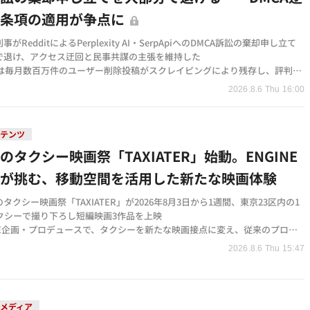
止条項の適用が争点に
がRedditによるPerplexity AI・SerpApiへのDMCA訴訟の棄却申し立て
で退け、アクセス迂回と民事共謀の主張を維持した
ditは毎月数百万件のユーザー削除投稿がスクレイピングにより残存し、評判と
害を与えていると主張
2026.8.6 Thu 16:00
pApi側は「公開情報はプラットフォームの課金意図だけで保護されない」と反
ィスカバリーで争う構え
ンテンツ
のタクシー映画祭「TAXIATER」始動。ENGINE
王が挑む、移動空間を活用した新たな映画体験
タクシー映画祭「TAXIATER」が2026年8月3日から1週間、東京23区内の1
タクシーで撮り下ろし短編映画3作品を上映
INE企画・プロデュースで、タクシーを新たな映画接点に変え、従来のプロダ
イスメントを進化させた「ブランドプレイスメント」を実践
2026.8.6 Thu 15:47
メインスポンサーとして参加し、アタック・ハミング・キュキュットの3ブ
ブランドパーパスを映画に組み込み、新たなコミュニケーション手法を試み
メディア