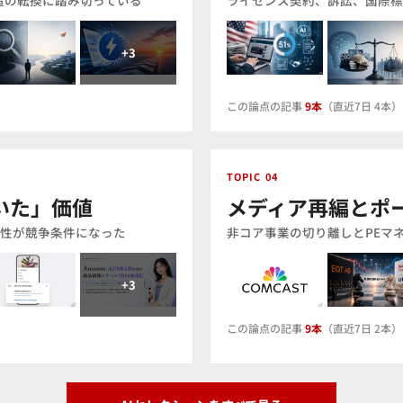
造の転換に踏み切っている
ライセンス契約、訴訟、国際標
この論点の記事
9本
（直近7日 4本）
TOPIC 04
いた」価値
メディア再編とポ
者性が競争条件になった
非コア事業の切り離しとPEマ
この論点の記事
9本
（直近7日 2本）