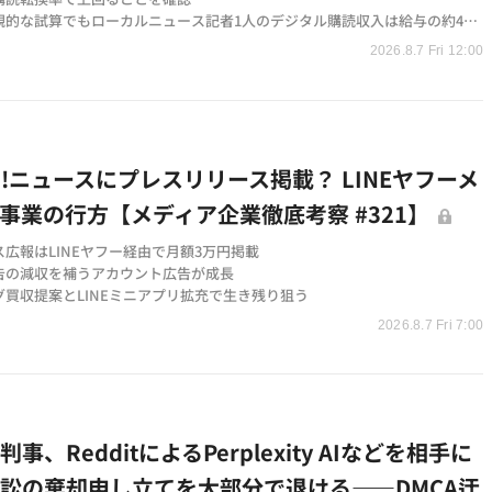
観的な試算でもローカルニュース記者1人のデジタル購読収入は給与の約4分
どまる
2026.8.7 Fri 12:00
1本あたり年間約1万1,000ドルの補助が必要とされ、慈善資金や公的支援
が示された
oo!ニュースにプレスリリース掲載？ LINEヤフーメ
事業の行方【メディア企業徹底考察 #321】
広報はLINEヤフー経由で月額3万円掲載
告の減収を補うアカウント広告が成長
グ買収提案とLINEミニアプリ拡充で生き残り狙う
2026.8.7 Fri 7:00
事、RedditによるPerplexity AIなどを相手に
訟の棄却申し立てを大部分で退ける——DMCA迂