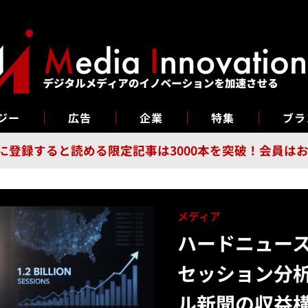
ジー
広告
企業
特集
ブラ
n Guild に登録すると読める限定記事は3000本を突破！会
メディア
ハードニュース
セッション分析
ル新聞の収益