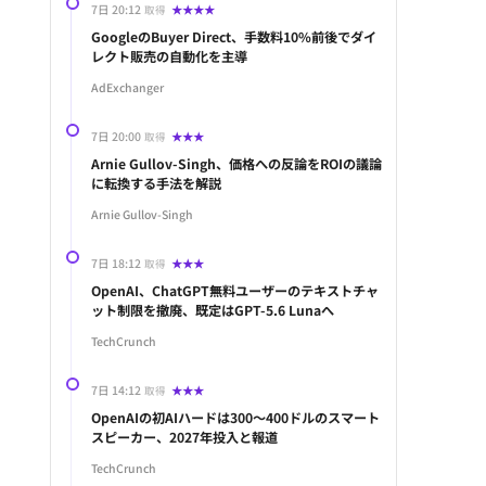
7日 20:12
★★★★
取得
GoogleのBuyer Direct、手数料10%前後でダイ
レクト販売の自動化を主導
AdExchanger
7日 20:00
★★★
取得
Arnie Gullov-Singh、価格への反論をROIの議論
に転換する手法を解説
Arnie Gullov-Singh
7日 18:12
★★★
取得
OpenAI、ChatGPT無料ユーザーのテキストチャ
ット制限を撤廃、既定はGPT-5.6 Lunaへ
TechCrunch
7日 14:12
★★★
取得
OpenAIの初AIハードは300〜400ドルのスマート
スピーカー、2027年投入と報道
TechCrunch