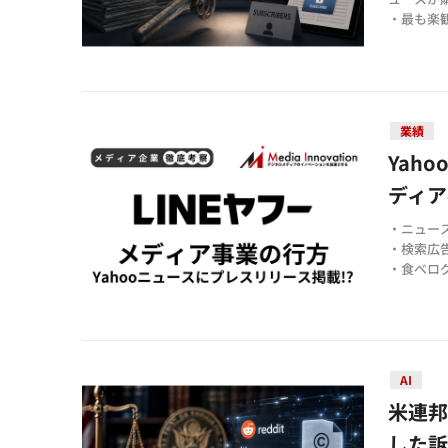
・最も楽
の1にと
・調査報道
の重要性
業績
Yah
ディア
・ニュース
・検索広
・食べロ
AI
米連邦判
した訴