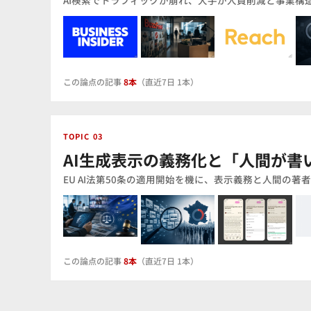
AI検索でトラフィックが崩れ、大手が人員削減と事業構
この論点の記事
8本
（直近7日 1本）
TOPIC 03
AI生成表示の義務化と「人間が書
EU AI法第50条の適用開始を機に、表示義務と人間の著
この論点の記事
8本
（直近7日 1本）