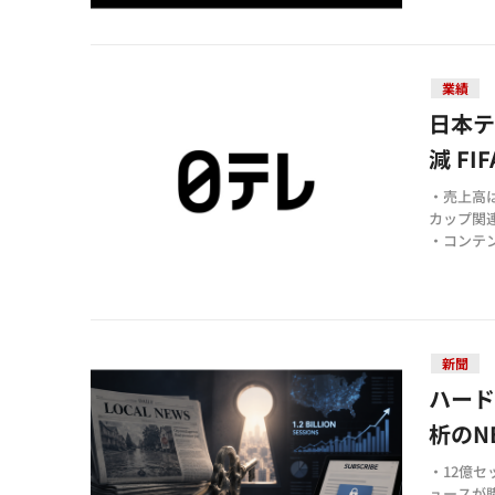
・新代表
ト
業績
日本テ
減 F
・売上高は
カップ関
・コンテ
販事業もD
・通期予想
き。KAN
新聞
ハード
析のN
・12億
ュースが