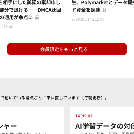
などを相手にした訴訟の棄却申し
生、Polymarketとデータ
部分で退ける——DMCA迂回
ド資金を調達
の適用が争点に
2026.8.6 Thu 12:00
hu 16:00
会員限定をもっと見る
ま業界で動いている論点ごとに束ね直しています（毎朝更新）。
TOPIC 02
シャー
AI学習データの対