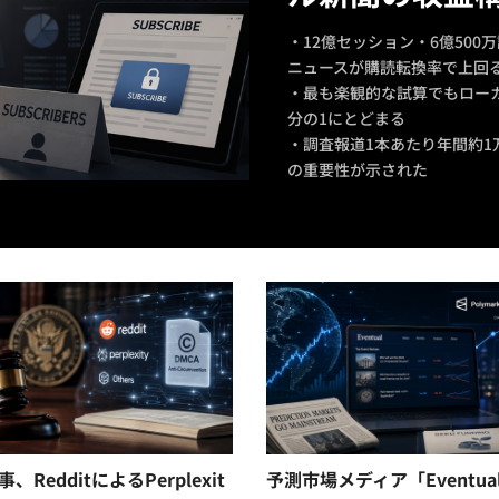
・12億セッション・6億50
ニュースが購読転換率で上回
・最も楽観的な試算でもロー
分の1にとどまる
・調査報道1本あたり年間約1
の重要性が示された
、RedditによるPerplexit
予測市場メディア「Eventua