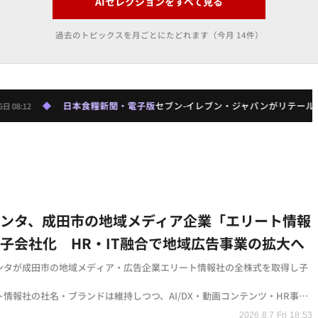
AIセレクションをすべて見る
過去のトピックスを月ごとにたどれます（今月 14件）
本食糧新聞・電子版
セブン-イレブン・ジャパンがリテールメディア本格化、A
ェンタ、成田市の地域メディア企業「エリート情報
子会社化 HR・IT融合で地域広告事業の拡大へ
ンタが成田市の地域メディア・広告企業エリート情報社の全株式を取得し子
ト情報社の社名・ブランドは維持しつつ、AI/DX・動画コンテンツ・HR事業
でシナジー創出を目指す
2026.8.7 Fri 18:53