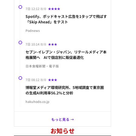
7日 12:12
★★★★
取得
Spotify、ポッドキャスト広告を1タップで飛ばす
「Skip Ahead」をテスト
Podnews
7日 10:14
★★★
取得
セブン-イレブン・ジャパン、リテールメディア本
格展開へ AIで個店別に販促最適化
日本食糧新聞・電子版
7日 08:12
★★★
取得
博報堂メディア環境研究所、5地域調査で東京圏
の生成AI利用率56.2%と分析
hakuhodo.co.jp
もっと見る →
お知らせ