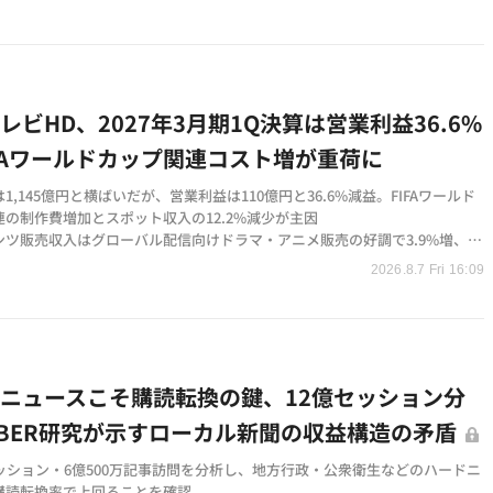
にアヴェンタの白石健人氏が就任、前代表は会長として業務引継ぎをサポー
レビHD、2027年3月期1Q決算は営業利益36.6%
IFAワールドカップ関連コスト増が重荷に
1,145億円と横ばいだが、営業利益は110億円と36.6%減益。FIFAワールド
連の制作費増加とスポット収入の12.2%減少が主因
ンツ販売収入はグローバル配信向けドラマ・アニメ販売の好調で3.9%増、物
isney THE MARKETやアニメグッズで8.4%増と非広告領域が成長
2026.8.7 Fri 16:09
は売上高5,350億円（10.4%増）、営業利益490億円（29.3%減）を据え置
AMELなど26社を新たに連結し事業ポートフォリオを拡大
ニュースこそ購読転換の鍵、12億セッション分
BER研究が示すローカル新聞の収益構造の矛盾
セッション・6億500万記事訪問を分析し、地方行政・公衆衛生などのハードニ
購読転換率で上回ることを確認