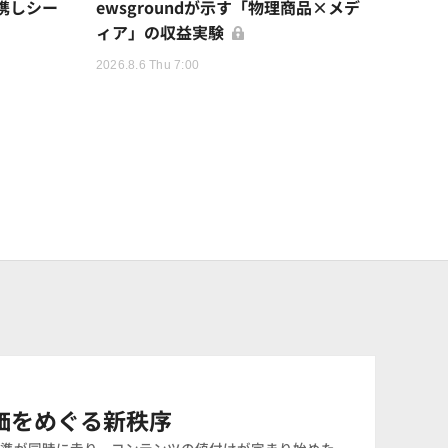
提携しシー
ewsgroundが示す「物理商品×メデ
ィア」の収益実験
2026.8.6 Thu 7:00
価をめぐる新秩序