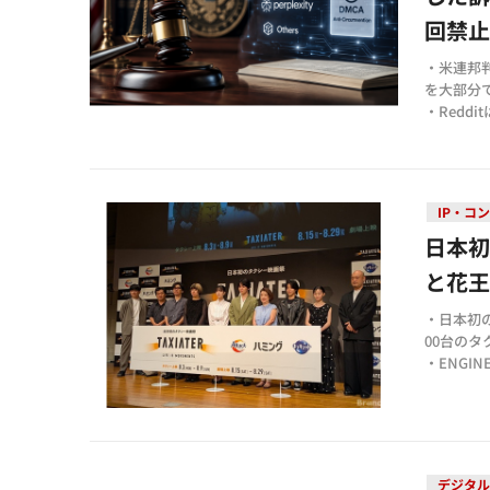
回禁
・米連邦判事
を大部分
・Red
収益に損
・Ser
論し、デ
IP・コ
日本初
と花
・日本初の
00台の
・ENG
クトプレ
・花王が
ランドが
る
デジタル