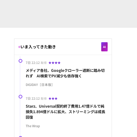
Iで個店別マーケティング最適化へ
◆
AdExchanger
Paramou
6日 16:12
いま入ってきた動き
AI
7日 22:12
★★★★
取得
メディア各社、Googleクローラー遮断に踏み切
れず AI検索でPV減少も依存強く
DIGIDAY［日本版］
7日 22:12
★★★
取得
Starz、Universal契約終了費用1.47億ドルで純
損失1.894億ドルに拡大、ストリーミングは成長
回復
The Wrap