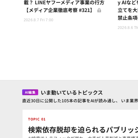
載？ LINEヤフーメディア事業の行方
y AI
【メディア企業徹底考察 #321】
立てを大
禁止条項
2026.8.7 Fri 7:00
2026.8.6 T
いま動いているトピックス
AI編集
直近30日に公開した105本の記事をAIが読み通し、 い
TOPIC 01
検索依存脱却を迫られるパブリッ