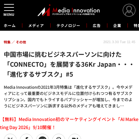
MENU
ホーム
メディア
テクノロジー
広告
企業
特
特集
その他
2021.3.30 Tue 11:45
中国市場に挑むビジネスパーソンに向けた
「CONNECTO」を展開する36Kr Japan・・・
「進化するサブスク」#5
Media Innovationの2021年3月特集は「進化するサブスク」。今やメデ
ィアにとって最重要のビジネスモデルに位置付けられつつ有るサブスク
リプション。国内でもトライするパブリッシャーが増加し、今までのよ
うにビジネスパーソンに訴求する以外のメディアも増えてきまし…
【無料】Media Innovation初のマーケティングイベント「AI Marke
ting Day 2026」9/10開催！