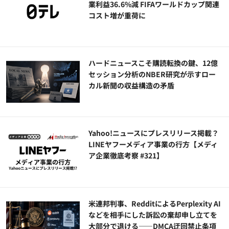
業利益36.6%減 FIFAワールドカップ関連
コスト増が重荷に
ハードニュースこそ購読転換の鍵、12億
セッション分析のNBER研究が示すロー
カル新聞の収益構造の矛盾
Yahoo!ニュースにプレスリリース掲載？
LINEヤフーメディア事業の行方【メディ
ア企業徹底考察 #321】
米連邦判事、RedditによるPerplexity AI
などを相手にした訴訟の棄却申し立てを
大部分で退ける——DMCA迂回禁止条項