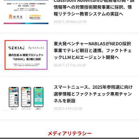
Classroom Adventureが総務省の偽・誤
情報等への対策技術開発事業に採択、情
報リテラシー教育システムの実証へ
2025.7.28 Mon 13:30
東大発ベンチャーNABLASがNEDO採択
事業でテレビ朝日と連携、ファクトチェ
ックLLMとAIエージェント開発へ
2025.7.17 Thu 21:30
スマートニュース、2025年参院選に向け
選挙情報とファクトチェック専用チャン
ネルを新設
2025.7.4 Fri 15:08
メディアリテラシー