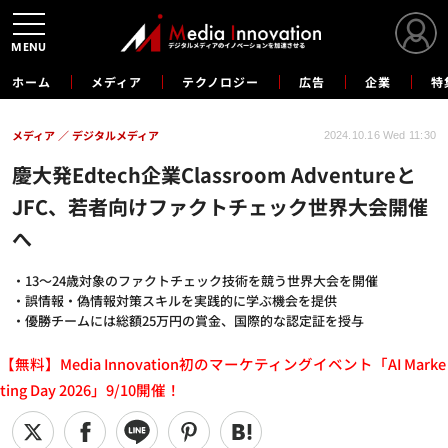
MENU
ホーム
メディア
テクノロジー
広告
企業
特
メディア
デジタルメディア
2024.10.16 Wed 11:30
慶大発Edtech企業Classroom Adventureと
JFC、若者向けファクトチェック世界大会開催
へ
・13～24歳対象のファクトチェック技術を競う世界大会を開催
・誤情報・偽情報対策スキルを実践的に学ぶ機会を提供
・優勝チームには総額25万円の賞金、国際的な認定証を授与
【無料】Media Innovation初のマーケティングイベント「AI Marke
ting Day 2026」9/10開催！