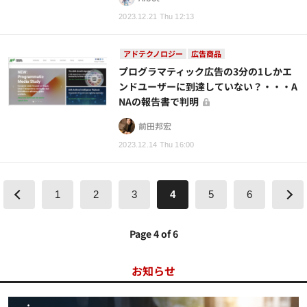
2023.12.21 Thu 12:13
アドテクノロジー
広告商品
プログラマティック広告の3分の1しかエ
ンドユーザーに到達していない？・・・A
NAの報告書で判明
前田邦宏
2023.12.14 Thu 16:00
1
2
3
4
5
6
Page 4 of 6
お知らせ