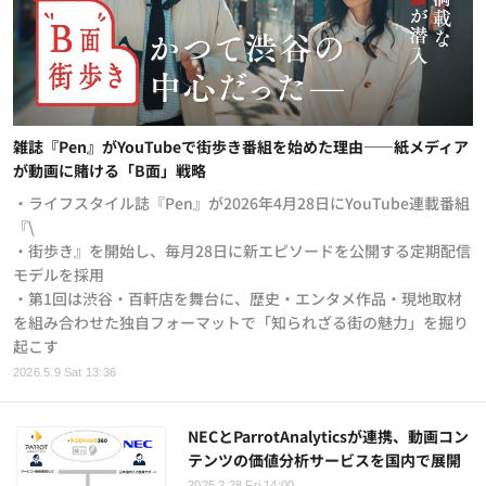
雑誌『Pen』がYouTubeで街歩き番組を始めた理由——紙メディア
が動画に賭ける「B面」戦略
・ライフスタイル誌『Pen』が2026年4月28日にYouTube連載番組
『\
・街歩き』を開始し、毎月28日に新エピソードを公開する定期配信
モデルを採用
・第1回は渋谷・百軒店を舞台に、歴史・エンタメ作品・現地取材
を組み合わせた独自フォーマットで「知られざる街の魅力」を掘り
起こす
2026.5.9 Sat 13:36
NECとParrotAnalyticsが連携、動画コン
テンツの価値分析サービスを国内で展開
2025.2.28 Fri 14:00