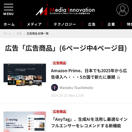
MENU
ホーム
メディア
テクノロジー
広告
企業
特
ホーム
›
広告
›
広告商品 記事一覧
広告「広告商品」(6ページ中4ページ目)
広告商品
Amazon Prime、日本でも2025年から広
告導入へ・・・5カ国で新たに展開
Manabu Tsuchimoto
2024.10.21 Mon 12:00
広告商品
「AnyTag」、生成AIを活用し最適なイン
フルエンサーをレコメンドする新機能