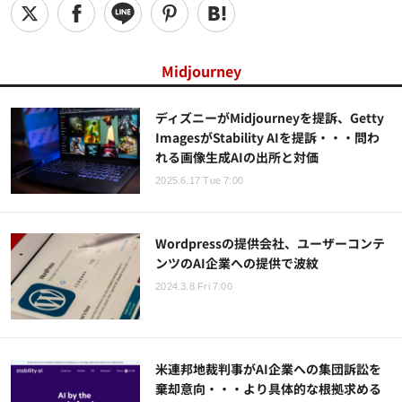
Midjourney
ディズニーがMidjourneyを提訴、Getty
ImagesがStability AIを提訴・・・問わ
れる画像生成AIの出所と対価
2025.6.17 Tue 7:00
Wordpressの提供会社、ユーザーコンテ
ンツのAI企業への提供で波紋
2024.3.8 Fri 7:00
米連邦地裁判事がAI企業への集団訴訟を
棄却意向・・・より具体的な根拠求める