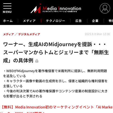
MENU
ホーム
メディア
テクノロジー
広告
企業
特
メディア
デジタルメディア
2025.9.8 Mon 12:00
ワーナー、生成AIのMidjourneyを提訴・・・
スーパーマンからトムとジェリーまで「無断生
成」の具体例
・WBDがMidjourneyを著作権侵害で米裁判所に提訴し、無断利用問題
を追及している
・キャラクター画像や動画の生成例を示し、侵害と組織的な権利侵害を
主張している
・今後の判決次第でAIの著作権保護やコンテンツ産業の制度設計に大き
な影響が出ると予測される
【無料】Media Innovation初のマーケティングイベント「AI Marke