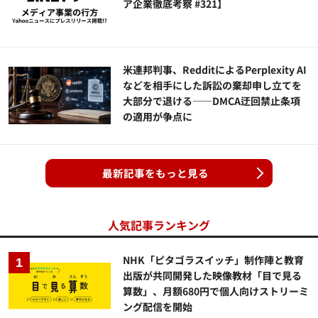
ア企業徹底考察 #321】
米連邦判事、RedditによるPerplexity AI
などを相手にした訴訟の棄却申し立てを
大部分で退ける——DMCA迂回禁止条項
の適用が争点に
最新記事をもっと見る
人気記事ランキング
NHK「ピタゴラスイッチ」制作陣と教育
出版が共同開発した映像教材「目で見る
算数」、月額680円で個人向けストリーミ
ング配信を開始