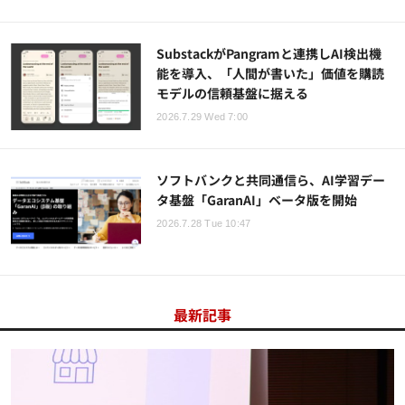
SubstackがPangramと連携しAI検出機
能を導入、「人間が書いた」価値を購読
モデルの信頼基盤に据える
2026.7.29 Wed 7:00
ソフトバンクと共同通信ら、AI学習デー
タ基盤「GaranAI」ベータ版を開始
2026.7.28 Tue 10:47
最新記事