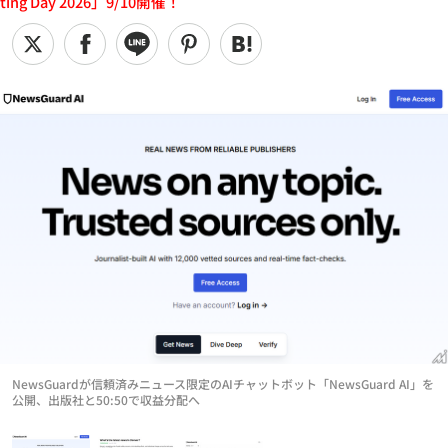
ting Day 2026」9/10開催！
NewsGuardが信頼済みニュース限定のAIチャットボット「NewsGuard AI」を
公開、出版社と50:50で収益分配へ