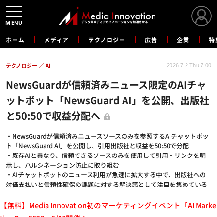
MENU
ホーム
メディア
テクノロジー
広告
企業
特
テクノロジー
AI
2026.7.2 Thu 7:00
NewsGuardが信頼済みニュース限定のAIチャ
ットボット「NewsGuard AI」を公開、出版社
と50:50で収益分配へ
・NewsGuardが信頼済みニュースソースのみを参照するAIチャットボッ
ト「NewsGuard AI」を公開し、引用出版社と収益を50:50で分配
・既存AIと異なり、信頼できるソースのみを使用して引用・リンクを明
示し、ハルシネーション防止に取り組む
・AIチャットボットのニュース利用が急速に拡大する中で、出版社への
対価支払いと信頼性確保の課題に対する解決策として注目を集めている
【無料】Media Innovation初のマーケティングイベント「AI Marke