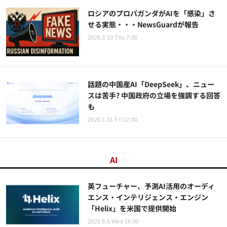
ロシアのプロパガンダがAIを「感染」さ
せる実態・・・NewsGuardが報告
2025.3.13 Thu 7:00
話題の中国産AI「DeepSeek」、ニュー
スは苦手? 中国政府の立場を強調する回答
も
2025.1.31 Fri 12:00
AI
英フューチャー、予測AI活用のオーディ
エンス・インテリジェンス・エンジン
「Helix」を米国で提供開始
2026.8.5 Wed 16:00