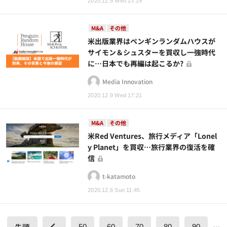
2020.12.9 Wed 23:29
M&A
その他
米出版業界はペンギンランダムハウスが
サイモン＆シュスターを買収し一強時代
に…日本でも再編は起こるか?
Media Innovation
2020.12.9 Wed 17:21
M&A
その他
米Red Ventures、旅行メディア「Lonel
y Planet」を買収…旅行業界の復活を確
信
t-katamoto
2020.12.6 Sun 11:45
先頭
…