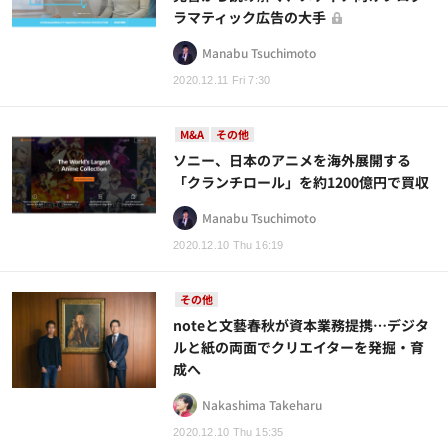
ラマティック広告の大手
Manabu Tsuchimoto
2020.12.11 Fri 7:30
M&A
その他
ソニー、日本のアニメを海外展開する
「クランチロール」を約1200億円で買収
Manabu Tsuchimoto
2020.12.10 Thu 16:19
その他
noteと文藝春秋が資本業務提携…デジタ
ルと紙の両面でクリエイターを発掘・育
成へ
Nakashima Takeharu
2020.12.10 Thu 15:35