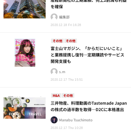
産経新聞社の上期業績、売上2割減も利益
を確保
編集部
2020.12.18 Fri 16:28
その他
その他
富士山マガジン、「からだにいいこと」
と業務提携し復刊…定期購読やサービス
開発支援も
s.m
2020.12.17 Thu 15:51
M&A
その他
三井物産、料理動画のTastemade Japan
の株式の過半数を取得…D2Cに本格進出
Manabu Tsuchimoto
2020.12.17 Thu 10:28