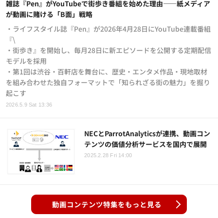
雑誌『Pen』がYouTubeで街歩き番組を始めた理由——紙メディア
が動画に賭ける「B面」戦略
・ライフスタイル誌『Pen』が2026年4月28日にYouTube連載番組
『\
・街歩き』を開始し、毎月28日に新エピソードを公開する定期配信
モデルを採用
・第1回は渋谷・百軒店を舞台に、歴史・エンタメ作品・現地取材
を組み合わせた独自フォーマットで「知られざる街の魅力」を掘り
起こす
2026.5.9 Sat 13:36
NECとParrotAnalyticsが連携、動画コン
テンツの価値分析サービスを国内で展開
2025.2.28 Fri 14:00
動画コンテンツ特集をもっと見る