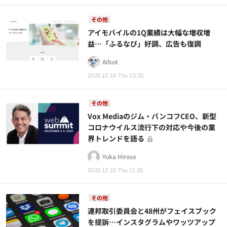
その他
アイモバイルの1Q業績は大幅な増収増
益…「ふるなび」好調、広告も復調
AIbot
2020.12.10 Thu 15:20
その他
Vox Mediaのジム・バンコフCEO、新型
コロナウイルス流行下の対応や今後の業
界トレンドを語る
Yuka Hirose
2020.12.10 Thu 11:30
その他
連邦取引委員会と48州がフェイスブック
を提訴…インスタグラムやワッツアップ