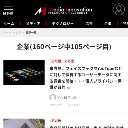
MENU
ホーム
メディア
テクノロジー
広告
企業
特
ホーム
›
企業
›
記事一覧
企業(160ページ中105ページ目)
その他
その他
米当局、フェイスブックやYouTubeなど
に対して保有するユーザーデータに関す
る調査を開始・・・個人プライバシー保
護が目的
Yuichi Tateishi
2020.12.19 Sat 10:47
その他