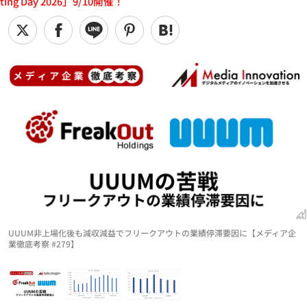
ting Day 2026」9/10開催！
UUUM非上場化後も減収減益でフリークアウトの業績停滞要因に【メディア企
業徹底考察 #279】