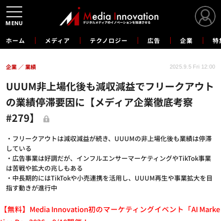
MENU
ホーム
メディア
テクノロジー
広告
企業
特
企業
業績
2025.9.5 Fri 12:00
UUUM非上場化後も減収減益でフリークアウト
の業績停滞要因に【メディア企業徹底考察
#279】
・フリークアウトは減収減益が続き、UUUMの非上場化後も業績は停滞
している
・広告事業は好調だが、インフルエンサーマーケティングやTikTok事業
は苦戦や拡大の兆しもある
・中長期的にはTikTokや小売連携を活用し、UUUM再生や事業拡大を目
指す動きが進行中
【無料】Media Innovation初のマーケティングイベント「AI Marke