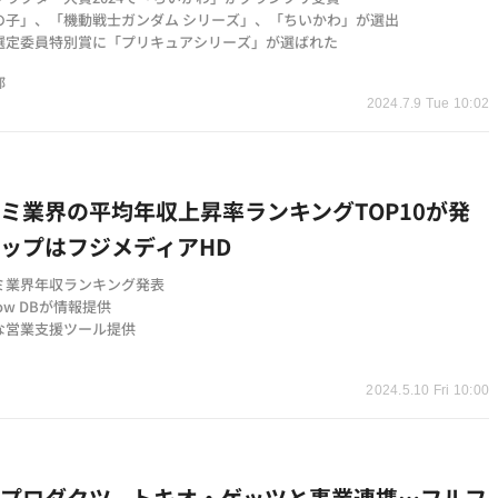
の子」、「機動戦士ガンダム シリーズ」、「ちいかわ」が選出
選定委員特別賞に「プリキュアシリーズ」が選ばれた
部
2024.7.9 Tue 10:02
ミ業界の平均年収上昇率ランキングTOP10が発
ップはフジメディアHD
ミ業界年収ランキング発表
Now DBが情報提供
な営業支援ツール提供
t
2024.5.10 Fri 10:00
堂プロダクツ、トキオ・ゲッツと事業連携…フルフ