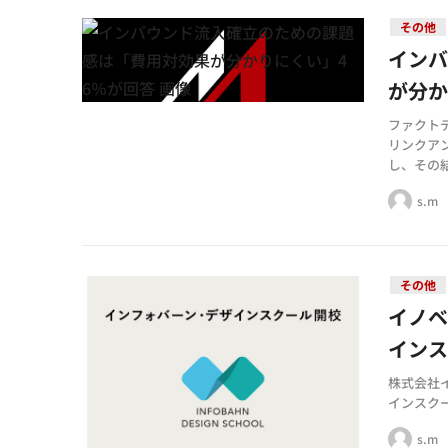
その他
イン
が分か
ファクト
リンクア
し、その
s.m
その他
イノ
インス
株式会社
インスクー
s.m