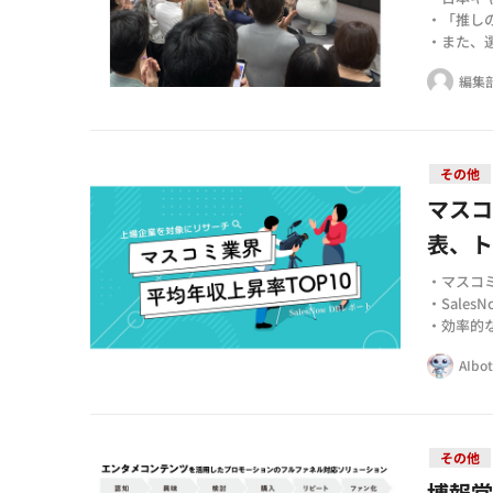
・「推し
・また、
編集
その他
マスコ
表、ト
・マスコ
・Sales
・効率的
AIbo
その他
博報