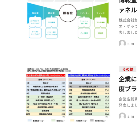
ァネ
株式会社
オ・ゲッ
表しまし
s.m
その他
企業
度ブラ
企業広報
発表しまし
s.m