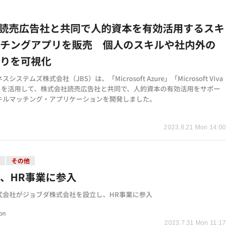
、読売広告社と共同で人的資本を有効活用するスキ
ッチングアプリを販売 個人のスキルや社内外の
がりを可視化
システムズ株式会社（JBS）は、「Microsoft Azure」「Microsoft Viva
hts」を活用して、株式会社読売広告社と共同で、人的資本の有効活用をサポー
キルマッチング・アプリケーションを開発しました。
2023.8.21 Mon 14:00
略
その他
、HR事業に参入
式会社がジョブダ株式会社を設立し、HR事業に参入
on
2023.7.31 Mon 11:17