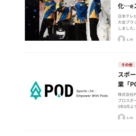
化…e
日本テレ
大会プラ
しました
s.m
その他
スポ
業「P
株式会社
プロスポ
3年8月
s.m