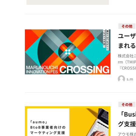
その他
ユー
まれ
株式会社ユー
rm（TMI
『CROS
s.m
その他
「Bu
グ支
アウモ株式