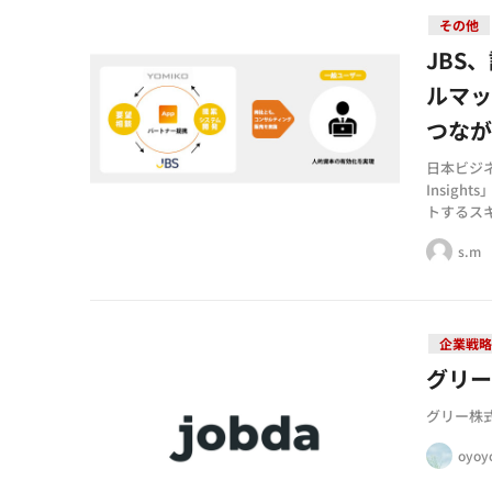
その他
JBS
ルマ
つな
日本ビジネス
Insig
トするス
s.m
企業戦
グリー
グリー株
oyoy