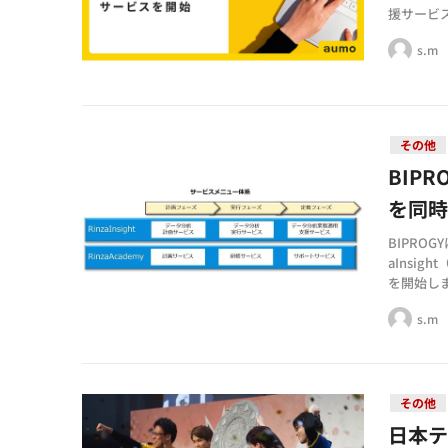
援サービ
s.m
その他
BIP
を同
BIPRO
aInsi
を開始し
s.m
その他
日本テ