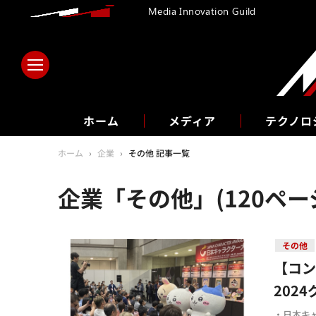
Media Innovation Guild
ホーム
メディア
テクノロ
ホーム
›
企業
›
その他 記事一覧
企業「その他」(120ペー
その他
【コ
202
・日本キ